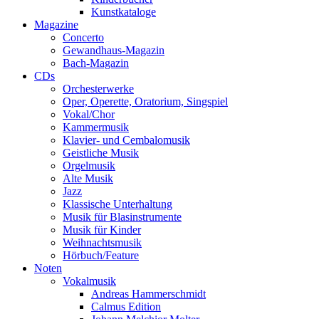
Kunstkataloge
Magazine
Concerto
Gewandhaus-Magazin
Bach-Magazin
CDs
Orchesterwerke
Oper, Operette, Oratorium, Singspiel
Vokal/Chor
Kammermusik
Klavier- und Cembalomusik
Geistliche Musik
Orgelmusik
Alte Musik
Jazz
Klassische Unterhaltung
Musik für Blasinstrumente
Musik für Kinder
Weihnachtsmusik
Hörbuch/Feature
Noten
Vokalmusik
Andreas Hammerschmidt
Calmus Edition