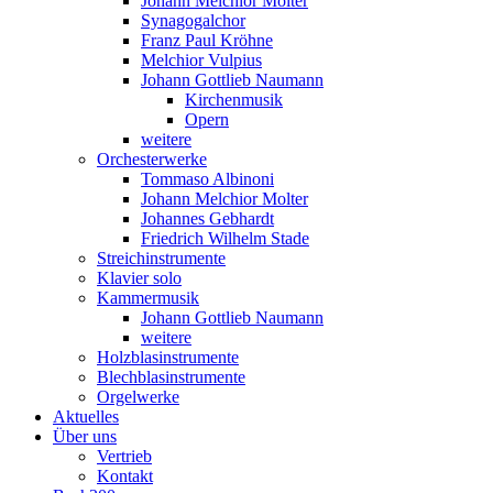
Johann Melchior Molter
Synagogalchor
Franz Paul Kröhne
Melchior Vulpius
Johann Gottlieb Naumann
Kirchenmusik
Opern
weitere
Orchesterwerke
Tommaso Albinoni
Johann Melchior Molter
Johannes Gebhardt
Friedrich Wilhelm Stade
Streichinstrumente
Klavier solo
Kammermusik
Johann Gottlieb Naumann
weitere
Holzblasinstrumente
Blechblasinstrumente
Orgelwerke
Aktuelles
Über uns
Vertrieb
Kontakt