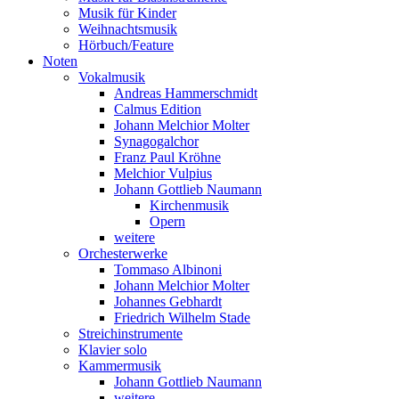
Musik für Kinder
Weihnachtsmusik
Hörbuch/Feature
Noten
Vokalmusik
Andreas Hammerschmidt
Calmus Edition
Johann Melchior Molter
Synagogalchor
Franz Paul Kröhne
Melchior Vulpius
Johann Gottlieb Naumann
Kirchenmusik
Opern
weitere
Orchesterwerke
Tommaso Albinoni
Johann Melchior Molter
Johannes Gebhardt
Friedrich Wilhelm Stade
Streichinstrumente
Klavier solo
Kammermusik
Johann Gottlieb Naumann
weitere