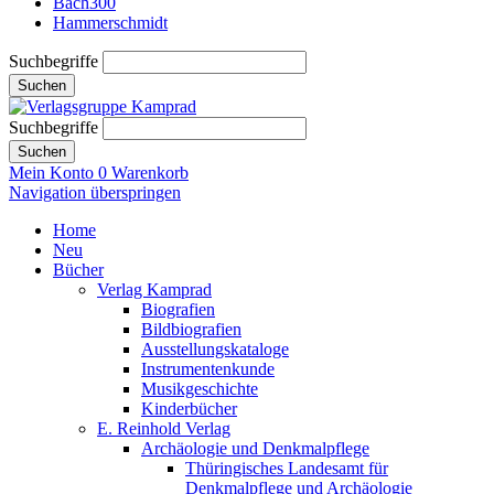
Bach300
Hammerschmidt
Suchbegriffe
Suchen
Suchbegriffe
Suchen
Mein Konto
0
Warenkorb
Navigation überspringen
Home
Neu
Bücher
Verlag Kamprad
Biografien
Bildbiografien
Ausstellungskataloge
Instrumentenkunde
Musikgeschichte
Kinderbücher
E. Reinhold Verlag
Archäologie und Denkmalpflege
Thüringisches Landesamt für
Denkmalpflege und Archäologie