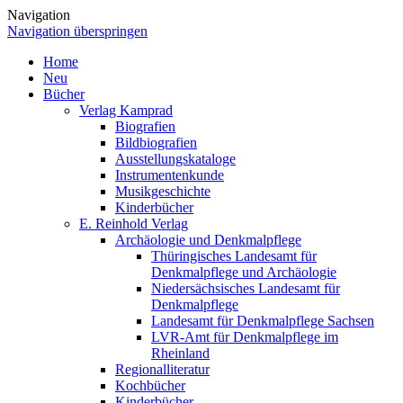
Navigation
Navigation überspringen
Home
Neu
Bücher
Verlag Kamprad
Biografien
Bildbiografien
Ausstellungskataloge
Instrumentenkunde
Musikgeschichte
Kinderbücher
E. Reinhold Verlag
Archäologie und Denkmalpflege
Thüringisches Landesamt für
Denkmalpflege und Archäologie
Niedersächsisches Landesamt für
Denkmalpflege
Landesamt für Denkmalpflege Sachsen
LVR-Amt für Denkmalpflege im
Rheinland
Regionalliteratur
Kochbücher
Kinderbücher