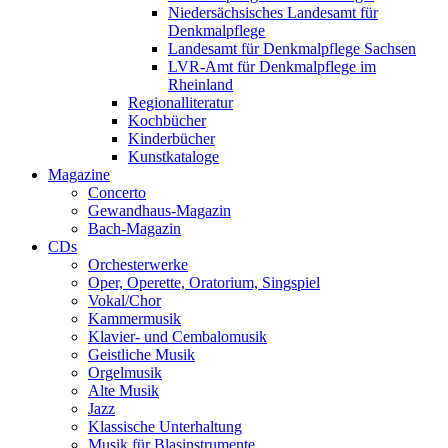
Niedersächsisches Landesamt für
Denkmalpflege
Landesamt für Denkmalpflege Sachsen
LVR-Amt für Denkmalpflege im
Rheinland
Regionalliteratur
Kochbücher
Kinderbücher
Kunstkataloge
Magazine
Concerto
Gewandhaus-Magazin
Bach-Magazin
CDs
Orchesterwerke
Oper, Operette, Oratorium, Singspiel
Vokal/Chor
Kammermusik
Klavier- und Cembalomusik
Geistliche Musik
Orgelmusik
Alte Musik
Jazz
Klassische Unterhaltung
Musik für Blasinstrumente